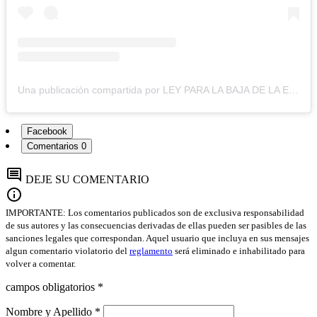
Una publicación compartida por LEY PARA LA BAJA DE LA EDAD DE LA IMPUTABILIDAD (@leyjeremiasmonzon)
Facebook
Comentarios
0
comment
DEJE SU COMENTARIO
info
IMPORTANTE: Los comentarios publicados son de exclusiva responsabilidad
de sus autores y las consecuencias derivadas de ellas pueden ser pasibles de las
sanciones legales que correspondan. Aquel usuario que incluya en sus mensajes
algun comentario violatorio del
reglamento
será eliminado e inhabilitado para
volver a comentar.
campos obligatorios *
Nombre y Apellido *