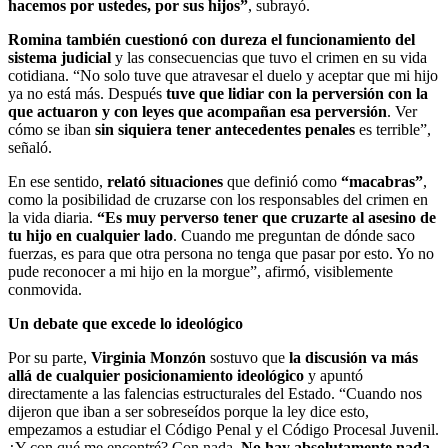
hacemos por ustedes, por sus hijos”
, subrayó.
Romina también cuestionó con dureza el funcionamiento del
sistema judicial
y las consecuencias que tuvo el crimen en su vida
cotidiana. “No solo tuve que atravesar el duelo y aceptar que mi hijo
ya no está más. Después
tuve que lidiar con la perversión con la
que actuaron y con leyes que acompañan esa perversión
. Ver
cómo se iban
sin siquiera tener antecedentes penales
es terrible”,
señaló.
En ese sentido,
relató situaciones
que definió como
“macabras”
,
como la posibilidad de cruzarse con los responsables del crimen en
la vida diaria.
“Es muy perverso tener que cruzarte al asesino de
tu hijo en cualquier lado
. Cuando me preguntan de dónde saco
fuerzas, es para que otra persona no tenga que pasar por esto. Yo no
pude reconocer a mi hijo en la morgue”, afirmó, visiblemente
conmovida.
Un debate que excede lo ideológico
Por su parte,
Virginia Monzón
sostuvo que
la discusión va más
allá de cualquier posicionamiento ideológico
y apuntó
directamente a las falencias estructurales del Estado. “Cuando nos
dijeron que iban a ser sobreseídos porque la ley dice esto,
empezamos a estudiar el Código Penal y el Código Procesal Juvenil.
¿Y con qué me encontré? Con nada.
No hay absolutamente nada