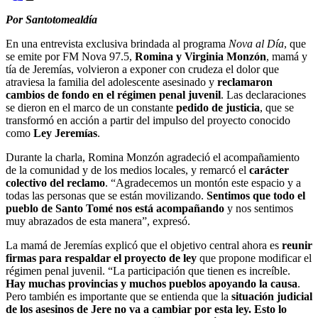
Por Santotomealdía
En una entrevista exclusiva brindada al programa
Nova al Día
, que
se emite por FM Nova 97.5,
Romina y Virginia Monzón
, mamá y
tía de Jeremías, volvieron a exponer con crudeza el dolor que
atraviesa la familia del adolescente asesinado y
reclamaron
cambios de fondo en el régimen penal juvenil
. Las declaraciones
se dieron en el marco de un constante
pedido de justicia
, que se
transformó en acción a partir del impulso del proyecto conocido
como
Ley Jeremías
.
Durante la charla, Romina Monzón agradeció el acompañamiento
de la comunidad y de los medios locales, y remarcó el
carácter
colectivo del reclamo
. “Agradecemos un montón este espacio y a
todas las personas que se están movilizando.
Sentimos que todo el
pueblo de Santo Tomé nos está acompañando
y nos sentimos
muy abrazados de esta manera”, expresó.
La mamá de Jeremías explicó que el objetivo central ahora es
reunir
firmas para respaldar el proyecto de ley
que propone modificar el
régimen penal juvenil. “La participación que tienen es increíble.
Hay muchas provincias y muchos pueblos apoyando la causa
.
Pero también es importante que se entienda que la
situación judicial
de los asesinos de Jere no va a cambiar por esta ley. Esto lo