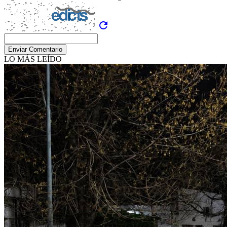
refresh
Enviar Comentario
LO MÁS LEÍDO