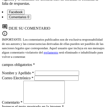
falta de respuestas.
Facebook
Comentarios
0
comment
DEJE SU COMENTARIO
info
IMPORTANTE: Los comentarios publicados son de exclusiva responsabilidad
de sus autores y las consecuencias derivadas de ellas pueden ser pasibles de las
sanciones legales que correspondan. Aquel usuario que incluya en sus mensajes
algun comentario violatorio del
reglamento
será eliminado e inhabilitado para
volver a comentar.
campos obligatorios *
Nombre y Apellido *
Correo Electrónico *
Comentario *
Ingresar el texto mostrado en la imagen *