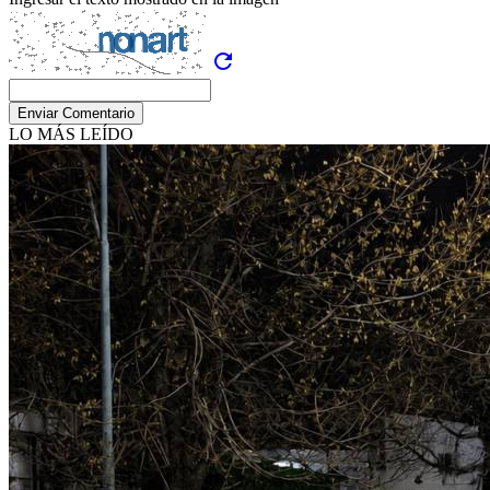
refresh
Enviar Comentario
LO MÁS LEÍDO