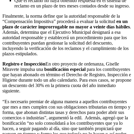
Que el reclamo no haya obtenido respuesta en el sistema de
reclamo en un plazo de tres meses contados desde su ingreso.
Finalmente, la norma define que la autoridad responsable de la
“Compensación Impositiva” procederá a evaluar la solicitud
en un
plazo de carácter improrrogable no mayor a veinte días hábiles
.
Además, determina que el Ejecutivo Municipal designará a esa
autoridad responsable y establecerá un procedimiento para que los
contribuyentes puedan gestionar la solicitud del descuento,
incluyendo la verificación de los reclamos y el cumplimiento de los
plazos estipulados.
Registro e Inspección
En otro proyecto de ordenanza, Giselle
Miravete impulsa una
bonificación especial
para los contribuyentes
que hayan abonado en término el Derecho de Registro, Inspección e
Higiene durante todo un año calendario. Para esos casos, se propone
un descuento del 30% en la primera cuota del año inmediato
siguiente.
“Es necesario premiar de alguna manera a aquellos contribuyentes
que mes a mes cumplen con sus obligaciones tributarias en tiempo y
forma, que abonan distintas tasas y derechos para poder abrir sus
comercios o industrias”, argumentó la edil. Además, agregó que la
bonificación “no solo consolidará a los contribuyentes que ya lo
hacen, a seguir pagando al día, sino que también propiciará que
paguen en tiempo y forma los que todavía no lo hacen y así poder