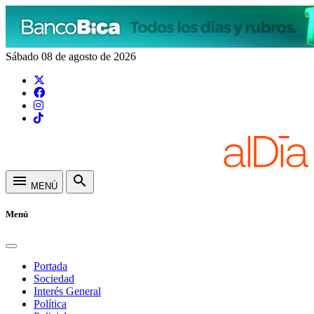
Sábado 08 de agosto de 2026
menu
search
MENÚ
Menú
Portada
Sociedad
Interés General
Política