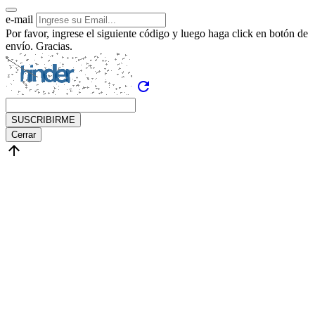
e-mail
Por favor, ingrese el siguiente código y luego haga click en botón de
envío. Gracias.
refresh
SUSCRIBIRME
Cerrar
arrow_upward