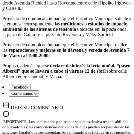
desde Avenida Richieri hasta Roverano entre calle Hipolito Irigoyen
y Castelli.
Proyecto de comunicación para que el Ejecutivo Municipal solicite a
la empresa correspondiente las
mediciones o estudios de impacto
ambiental de las antenas de telefonía
ubicadas en: la plaza onda,
la plaza de Cáfaro y la plaza de Roverano y Vélez Sarfield.
Proyecto de comunicación para que el Ejecutivo Municipal realice
las
reparaciones y mejoras en la dársena y vereda de Avenida 7
de Marzo al 1900-2000.
Propuso, además, que
se declare de interés la feria otoñal, “paseo
Alberdi” que se llevará a cabo el viernes 12 de sbril
sobre calle
Alberdi entre Candioti y Macia.
Facebook
Comentarios
0
comment
DEJE SU COMENTARIO
info
IMPORTANTE: Los comentarios publicados son de exclusiva responsabilidad
de sus autores y las consecuencias derivadas de ellas pueden ser pasibles de las
sanciones legales que correspondan. Aquel usuario que incluya en sus mensajes