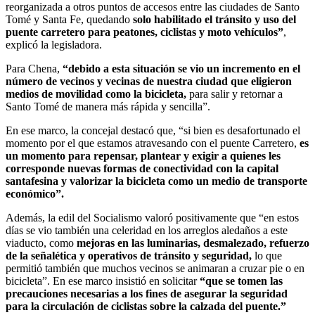
reorganizada a otros puntos de accesos entre las ciudades de Santo
Tomé y Santa Fe, quedando
solo habilitado el tránsito y uso del
puente carretero para peatones, ciclistas y moto vehículos”
,
explicó la legisladora.
Para Chena,
“debido a esta situación se vio un incremento en el
número de vecinos y vecinas de nuestra ciudad que eligieron
medios de movilidad como la bicicleta,
para salir y retornar a
Santo Tomé de manera más rápida y sencilla”.
En ese marco, la concejal destacó que, “si bien es desafortunado el
momento por el que estamos atravesando con el puente Carretero,
es
un momento para repensar, plantear y exigir a quienes les
corresponde nuevas formas de conectividad con la capital
santafesina y valorizar la bicicleta como un medio de transporte
económico”.
Además, la edil del Socialismo valoró positivamente que “en estos
días se vio también una celeridad en los arreglos aledaños a este
viaducto, como
mejoras en las luminarias, desmalezado, refuerzo
de la señalética y operativos de tránsito y seguridad,
lo que
permitió también que muchos vecinos se animaran a cruzar pie o en
bicicleta”. En ese marco insistió en solicitar
“que se tomen las
precauciones necesarias a los fines de asegurar la seguridad
para la circulación de ciclistas sobre la calzada del puente.”